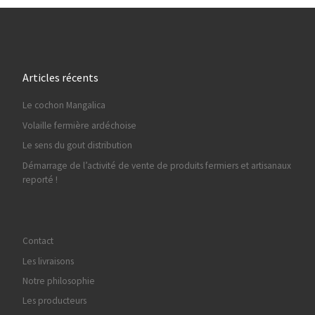
Articles récents
Le cochon Mangalica
Volaille fermière ardéchoise
Le sens du gout distribution
Démarrage de l’activité de vente de produits fermiers et artisanaux
reporté !
Contact
Les livraisons
Notre philosophie
Les producteurs