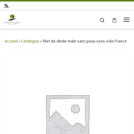
Skip to content
Search
Me
Accueil
»
Catalogue
»
filet de dinde male sans peau sous vide France