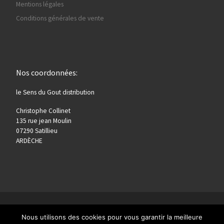
Mentions légales
Conditions générales de vente
Nos coordonnées:
le Sens du Gout distribution
Christophe Collinet
135 rue jean Moulin
07290 Satillieu
ARDÈCHE
© 2026
sensdugout.com
–
Tous les droits sont réservés
Nous utilisons des cookies pour vous garantir la meilleure
Conçu avec
Customizr Pro