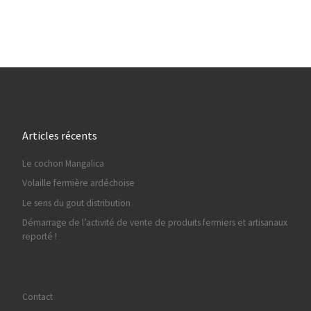
Articles récents
Le cochon Mangalica
Volaille fermière ardéchoise
Le sens du gout distribution
Démarrage de l’activité de vente de produits fermiers et artisanaux
reporté !
Contact