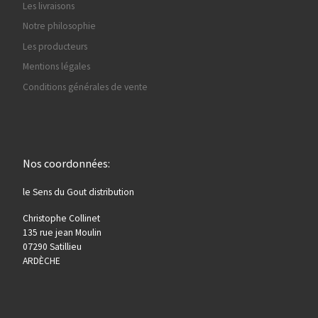
Les livraisons
Notre philosophie
Les producteurs
Mentions légales
Conditions générales de vente
Nos coordonnées:
le Sens du Gout distribution
Christophe Collinet
135 rue jean Moulin
07290 Satillieu
ARDÈCHE