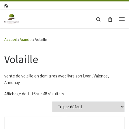
Skip to content
Search
Me
Accueil
»
Viande
»
Volaille
Volaille
vente de volaille en demi gros avec livraison Lyon, Valence,
Annonay
Affichage de 1–16 sur 48 résultats