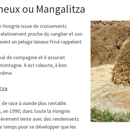
ineux ou Mangalitza
de Hongrie issue de croisements
t relativement proche du sanglier et son
vent un pelage laineux frisé rappelant
al de compagnie et il assurait
montagne. Il est robuste, à bon
trême.
tza
it de race à viande plus rentable.
us, en 1990, dans toute la Hongrie.
culièrement lente avec des rendements
s de temps pour se développer que les