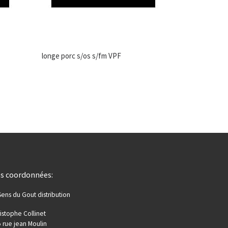
longe porc s/os s/fm VPF
s coordonnées:
Sens du Gout distribution
istophe Collinet
 rue jean Moulin