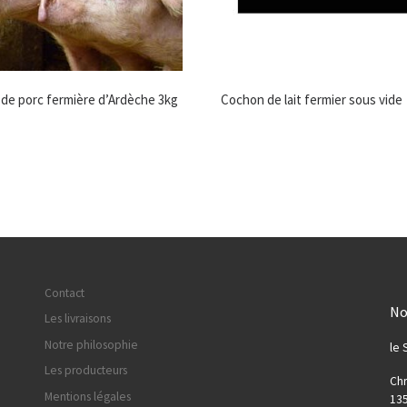
 de porc fermière d’Ardèche 3kg
Cochon de lait fermier sous vide
Contact
No
Les livraisons
Notre philosophie
le 
Les producteurs
Chr
Mentions légales
135