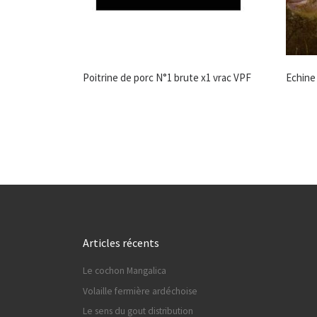
Poitrine de porc N°1 brute x1 vrac VPF
Echine
Articles récents
Le cochon Mangalica
Volaille fermière ardéchoise
Le sens du gout distribution