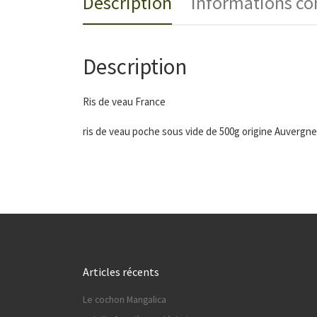
Description
Informations c
Description
Ris de veau France
ris de veau poche sous vide de 500g origine Auvergn
Articles récents
Le cochon Mangalica