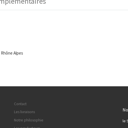
omplémentaires
e Rhône Alpes
Contact
No
Les livraisons
Notre philosophie
le 