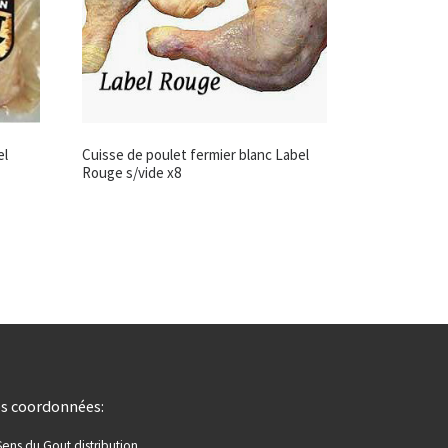
el
Cuisse de poulet fermier blanc Label
Rouge s/vide x8
s coordonnées:
Sens du Gout distribution