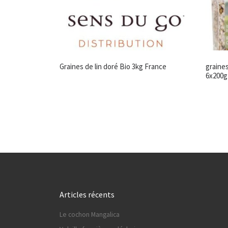
Graines de lin doré Bio 3kg France
graine
6x200g
Articles récents
Le cochon Mangalica