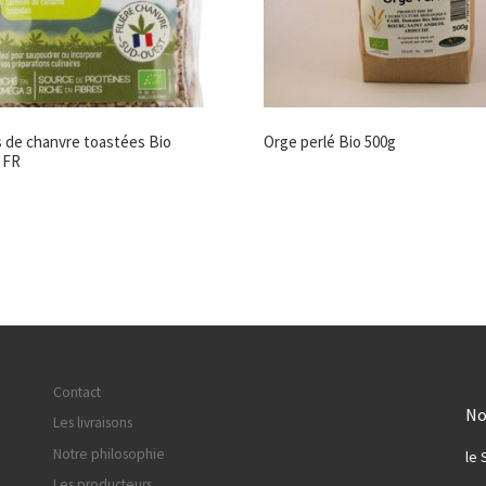
s de chanvre toastées Bio
Orge perlé Bio 500g
 FR
Contact
No
Les livraisons
Notre philosophie
le 
Les producteurs