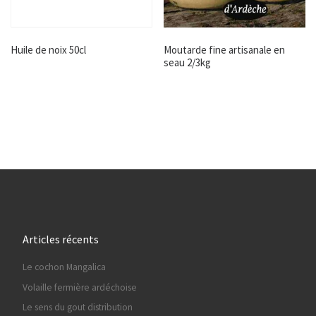
Huile de noix 50cl
Moutarde fine artisanale en
seau 2/3kg
Articles récents
Le cochon Mangalica
Volaille fermière ardéchoise
Le sens du gout distribution