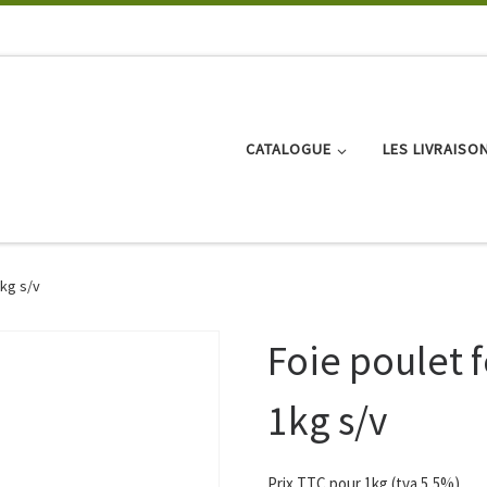
CATALOGUE
LES LIVRAISO
1kg s/v
Foie poulet 
1kg s/v
Prix TTC pour 1kg (tva 5,5%)