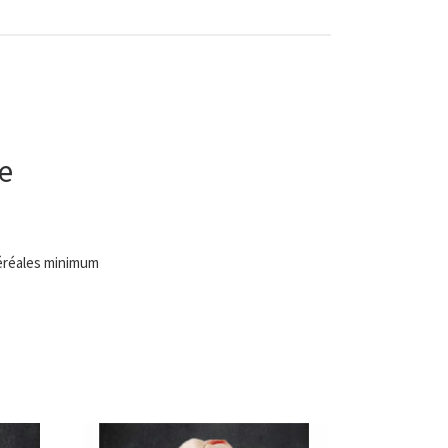
e
éréales minimum