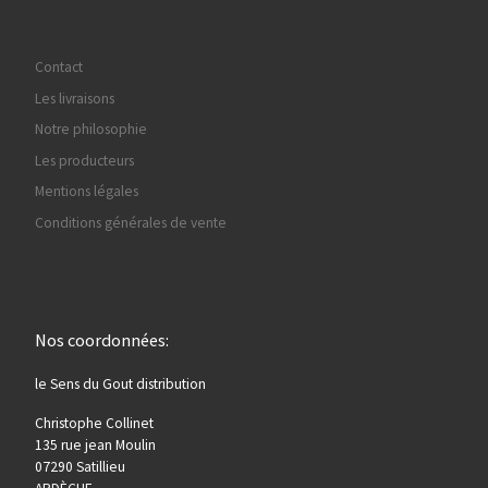
Contact
Les livraisons
Notre philosophie
Les producteurs
Mentions légales
Conditions générales de vente
Nos coordonnées:
le Sens du Gout distribution
Christophe Collinet
135 rue jean Moulin
07290 Satillieu