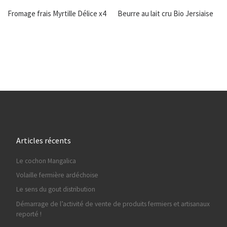
Fromage frais Myrtille Délice x4
Beurre au lait cru Bio Jersiaise
Articles récents
Le cochon Mangalica
Volaille fermière ardéchoise
Le sens du gout distribution
Démarrage de l’activité de vente de produits fermiers et artisanaux
reporté !