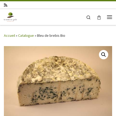
Skip to content
Search
Me
Accueil
»
Catalogue
»
Bleu de brebis Bio